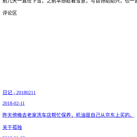
前几天一直在下雪，之前本想趁着雪意，写首诗助助兴，也一
评论区
日记 - 20180211
2018-02-11
昨天傍晚去老家洗车店帮忙保养，机油是自己从京东上买的。
关于孤独