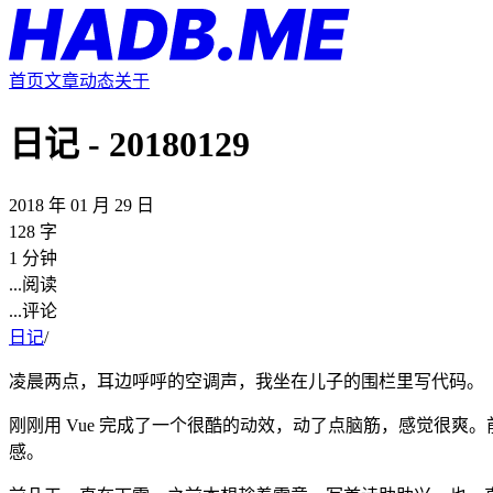
首页
文章
动态
关于
日记 - 20180129
2018 年 01 月 29 日
128 字
1 分钟
...
阅读
...
评论
日记
/
凌晨两点，耳边呼呼的空调声，我坐在儿子的围栏里写代码。
刚刚用 Vue 完成了一个很酷的动效，动了点脑筋，感觉很
感。