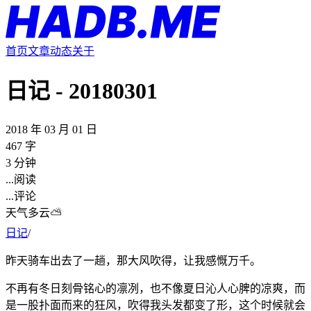
首页
文章
动态
关于
日记 - 20180301
2018 年 03 月 01 日
467 字
3 分钟
...
阅读
...
评论
天气多云⛅️
日记
/
昨天骑车出去了一趟，那大风吹得，让我感慨万千。
不再有冬日刻骨铭心的凛冽，也不像夏日沁人心脾的凉爽，而
是一股扑面而来的狂风，吹得我头发都变了形，这个时候就会