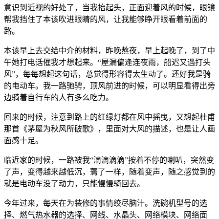
意识到近视的好处了，当我抬起头，正面迎着风的时候，眼镜
帮我挡住了本该吹进眼睛的风，让我能够睁开眼看着前面的
路。
本该早上去交给中介的材料，昨晚熬夜，早上起晚了，到了中
午她打电话催我才想起来。“屋漏偏逢连夜雨，船迟又遇打头
风”，每每想起这句话，总觉得形容得太生动了。还好我是骑
的电动车。我一路驰骋，顶风前进的时候，可以明显看得出旁
边骑着自行车的人有多么吃力。
回来的时候，注意到路上的红绿灯都在风中摇曳，又想起杜甫
那首《茅屋为秋风所破歌》，里面对大风的描述，也是让人画
面感十足。
临近家的时候，一路被我“滴滴滴滴”按着不停的喇叭，突然变
了声，变得越来越低沉，蔫了一样，随着变声，随之感觉到的
就是电动车没了动力，只能慢慢骑回去。
今年过来，每天在为装修的事情绞尽脑汁。洗碗机型号的选
择、燃气热水器的选择、网线、水晶头、网络模块、网络面