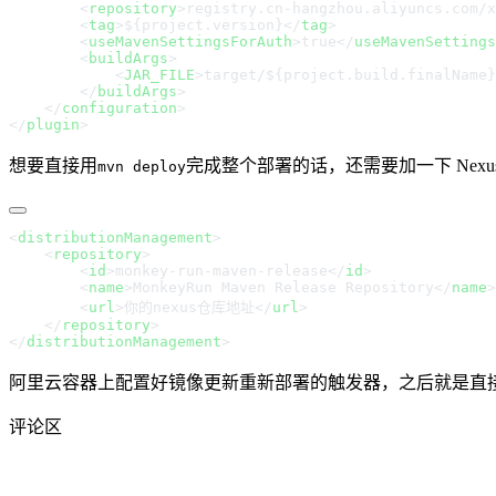
        <
repository
>
registry.cn-hangzhou.aliyuncs.com/x
        <
tag
>
${project.version}
</
tag
        <
useMavenSettingsForAuth
>
true
</
useMavenSettings
        <
buildArgs
            <
JAR_FILE
>
target/${project.build.finalName}
        </
buildArgs
    </
configuration
</
plugin
想要直接用
完成整个部署的话，还需要加一下 Nexu
mvn deploy
<
distributionManagement
    <
repository
        <
id
>
monkey-run-maven-release
</
id
        <
name
>
MonkeyRun Maven Release Repository
</
name
        <
url
>
你的nexus仓库地址
</
url
    </
repository
</
distributionManagement
阿里云容器上配置好镜像更新重新部署的触发器，之后就是直
评论区