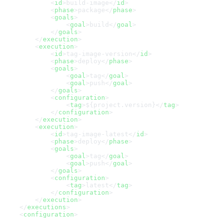
            <
id
>
build-image
</
id
            <
phase
>
package
</
phase
            <
goals
                <
goal
>
build
</
goal
            </
goals
        </
execution
        <
execution
            <
id
>
tag-image-version
</
id
            <
phase
>
deploy
</
phase
            <
goals
                <
goal
>
tag
</
goal
                <
goal
>
push
</
goal
            </
goals
            <
configuration
                <
tag
>
${project.version}
</
tag
            </
configuration
        </
execution
        <
execution
            <
id
>
tag-image-latest
</
id
            <
phase
>
deploy
</
phase
            <
goals
                <
goal
>
tag
</
goal
                <
goal
>
push
</
goal
            </
goals
            <
configuration
                <
tag
>
latest
</
tag
            </
configuration
        </
execution
    </
executions
    <
configuration