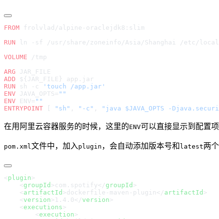
FROM
RUN
VOLUME
ARG
ADD
RUN
 sh -c 
ENV
 JAVA_OPTS=
ENV
 ENV=
ENTRYPOINT
 [ 
"sh"
, 
"-c"
, 
"java $JAVA_OPTS -Djava.securi
在用阿里云容器服务的时候，这里的
可以直接显示到配置项中
ENV
文件中，加入
，会自动添加版本号和
两个
pom.xml
plugin
latest
<
plugin
    <
groupId
>
com.spotify
</
groupId
    <
artifactId
>
dockerfile-maven-plugin
</
artifactId
    <
version
>
1.4.0
</
version
    <
executions
        <
execution