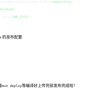
xx/${project.artifactId}
</
repository
ForAuth
.jar
</
JAR_FILE
s 的发布配置
接
等编译好上传完就发布完成啦！
mvn deploy