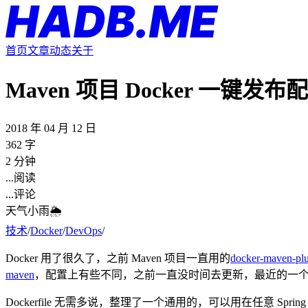
首页
文章
动态
关于
Maven 项目 Docker 一键发布
2018 年 04 月 12 日
362 字
2 分钟
...
阅读
...
评论
天气小雨🌦
技术
/
Docker
/
DevOps
/
Docker 用了很久了，之前 Maven 项目一直用的
docker-maven-pl
maven
，配置上有些不同，之前一直没时间去更新，最近的一
Dockerfile 无需多说，整理了一个通用的，可以用在任意 Spring