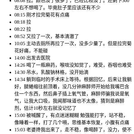
08:08 拉。颜色淡了很多了，已经比较淡了。还剩下300
左右不想喝了。毕竟肚子里应该还有不少
08:15 刚才拉完菊花有点痛
08:18 拉
08:22 拉
08:52 又拉了一次，基本清澈了
10:05 主动去厕所再拉了一次，没多少量了。但是拉完菊
花好痛，不能碰
14:00 出发去医院
14:26 喝了一瓶麻药，喉咙没知觉了，难受，吞咽也难受
14:30 吊水，乳酸钠林格，没开始滴
14:34 躺到临时的手术床上等待。根据回忆，后来让我躺
好，腿蜷缩往前顶着，没几分钟麻醉师开始给我嘴巴含
住一个东西，然后鼻子插上氧气管，麻醉师骗我说是氧
气，让我大口吸，我闻那味道也不太像，猜到是麻醉
剂，估计10秒左右就没记忆了
15:00 被喊醒了，有点迷迷糊糊 勉强能打字，站不稳，
像睡着一样，打了几个嗝，思维基本恢复，小腹有点痛
15:03 老婆搀我出来了，走不稳，像喝醉了，没力，使不