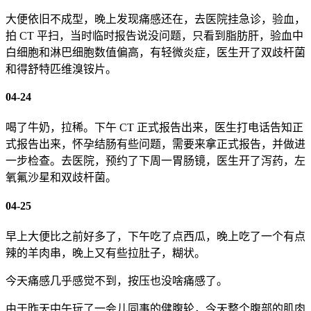
大便依旧不成型，晚上发现痛感还在，去医院挂急诊，验血，
拍 CT 平扫，当时临时报告说没问题，只看到脂肪肝，验血中
白细胞和淋巴细胞数值偏高，有轻微炎症，医生开了双歧杆菌
和得舒特匹维溴铵片。
04-24
喝了牛奶，拉稀。下午 CT 正式报告出来，医生打电话告知正
式报告出来，怀孕结肠有些问题，需要来拿正式报告，并做进
一步检查。去医院，预约了下周一胃肠镜，医生开了泻药，左
氧氟沙星和双歧杆菌。
04-25
早上大便比之前好多了，下午吃了点西瓜，晚上吃了一个有点
辣的羊肉串，晚上又有些拉肚子，糊状。
今天痛感几乎感觉不到，按压也没啥痛感了。
由于昨天中午玩了一会儿同事的健腹轮，今天整个腹部的肌肉