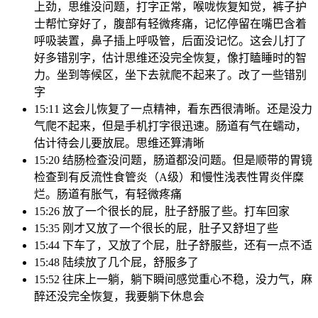
上劲，思维没问题，打字正常，喉咙恢复知觉，裤子护
士帮忙穿好了，腹部有轻微疼痛，记忆停留在嘴巴含着
呼吸装置，鼻子插上呼吸管，后面没记忆。这会儿打了
好多错别字，估计思维还没完全恢复，像打瞌睡时的智
力。坐到等候区，坐下去就爬不起来了。改了一些错别
字
15:11 这会儿恢复了一点精神，看东西很清晰。还是没力
气爬不起来，但是手机打字很迅速。肠道有气在蠕动，
估计待会儿要放屁。思维还算清晰
15:20 结肠检查没问题，肠道都没问题。但是顺带的胃镜
检查到有反流性食管炎（A级）和慢性浅表性胃炎伴糜
烂。肠道有胀气，有轻微疼痛
15:26 放了一个很长的屁，肚子舒服了些。打车回家
15:35 刚才又放了一个很长的屁，肚子又舒坦了些
15:44 下车了，又放了个屁，肚子舒服些，还有一点不适
15:48 陆续放了几个屁，舒服多了
15:52 往床上一躺，躺下瞬间感觉重心不稳，没力气，麻
醉还没完全恢复，我要躺下休息会