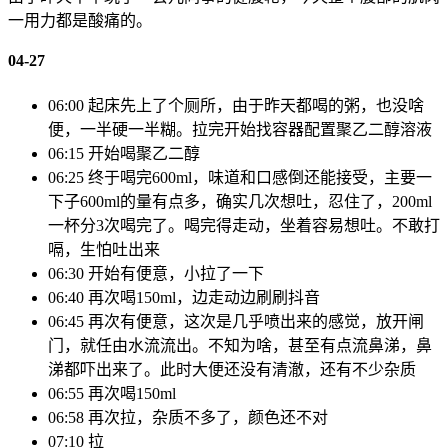
一用力都是酸痛的。
04-27
06:00 起床先上了个厕所，由于昨天都喝的粥，也没啥
便，一半硬一半糊。拉完开始找容器配置聚乙二醇溶液
06:15 开始喝聚乙二醇
06:25 终于喝完600ml，味道和口感倒还能接受，主要一
下子600ml的量有点多，确实几次想吐，忍住了，200ml
一杯分3次喝完了。喝完得走动，坐着容易想吐。不敢打
嗝，生怕吐出来
06:30 开始有便意，小拉了一下
06:40 再次喝150ml，边走动边刷刷抖音
06:45 再次有便意，这次是几乎喷出来的感觉，放开闸
门，就任由水流流出。不知为啥，甚至有点流鼻涕，鼻
涕都吓出来了。此时大便还没有清澈，还有不少杂质
06:55 再次喝150ml
06:58 再次拉，杂质不多了，颜色还不对
07:10 拉