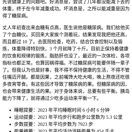
先说健康上的问题吧。好消息是，尝试了几年都没能减下去的
体重，终于在今年减重成功。坏消息是，之所以能减重是因为
得了糖尿病。
丈人年初查出来血糖有点高，医生说他是糖尿病。我们给他买
了个血糖仪。买回来大家挨个测着玩，结果发现我把他还高，
而且都过 10 了。去医院检查，吃药，结合饮食控制以及锻
炼，体重降得特别快，3 个月就降了十斤。目前正保持着健康
的饮食和规律的锻炼，脂肪肝也没了，最近的一次体检，各项
指标也都正常。也算因祸得福。不过糖尿病可能要伴随一辈子
了。但我认为也是好事，我不得不保持健康的生活，不得不管
住嘴迈开腿。都是因果，之前嘴馋大吃大喝，晚上熬夜还吃很
多夜宵零食。有这些因才导致了糖尿病的果。但糖尿病的因，
也会带来健康生活的果。对于身体来说，总要有些平衡。胰岛
能力下降了，就得通过少吃多运动来平衡一下。
睡眠提要：2023 年平均睡眠时间 6 小时 6 分钟
运动提要：2023 年平均步行和跑步公里数为 5.3 公里
步数提要：2023 年平均步数为 7923 步
能量摘要：2023 年平均活动消耗能量为 454 千卡