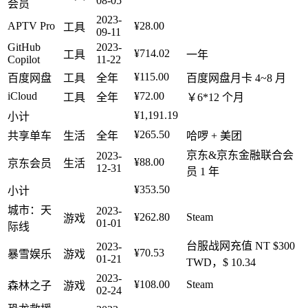
08-05
会员
2023-
APTV Pro
¥28.00
工具
09-11
GitHub
2023-
¥714.02
工具
一年
Copilot
11-22
¥115.00
百度网盘
工具
全年
百度网盘月卡 4~8 月
iCloud
¥72.00
工具
全年
￥6*12 个月
¥1,191.19
小计
¥265.50
共享单车
生活
全年
哈啰 + 美团
京东&京东金融联合会
2023-
¥88.00
京东会员
生活
12-31
员 1 年
¥353.50
小计
城市：天
2023-
¥262.80
Steam
游戏
01-01
际线
台服战网充值 NT $300
2023-
¥70.53
暴雪娱乐
游戏
01-21
TWD，$ 10.34
2023-
¥108.00
Steam
森林之子
游戏
02-24